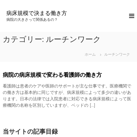
コ
ン
病床規模で決まる働き方
テ
病院の大きさって関係あるの？
ン
ツ
へ
カテゴリー:
ルーチンワーク
ス
キ
ッ
ホーム
ルーチンワーク
プ
病院の病床規模で変わる看護師の働き方
看護師は患者のケアや医師のサポートが主な仕事です。医療機関で
の働き方は基本的に同じですが、病床規模によって多少の違いがあ
ります。日本の法律では入院患者に対応できる病床規模によって医
療機関の名称を区別していますが、ベッドの […]
当サイトの記事目録