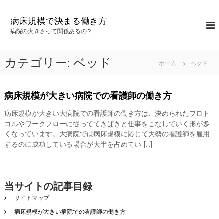
コ
ン
病床規模で決まる働き方
テ
病院の大きさって関係あるの？
ン
ツ
へ
カテゴリー:
ベッド
ホーム
ベッド
ス
キ
ッ
病床規模が大きい病院での看護師の働き方
プ
病床規模が大きい大病院での看護師の働き方は、決められたプロト
コルやワークフローに従っててきぱきと仕事をこなしていく形が多
くなっています。大病院では病床規模に応じて大勢の看護師を雇用
するのに成功している場合が大半を占めてい […]
当サイトの記事目録
サイトマップ
病床規模が大きい病院での看護師の働き方