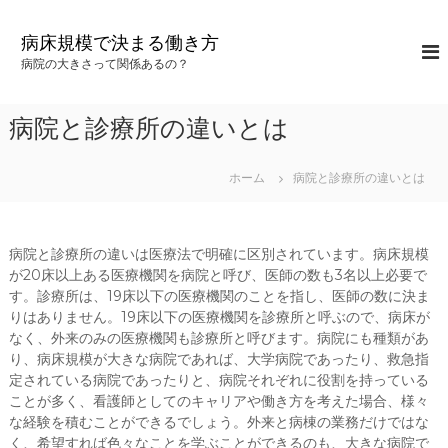
コ
ン
病床規模で決まる働き方
テ
病院の大きさって関係あるの？
ン
ツ
へ
病院と診療所の違いとは
ス
キ
ッ
ホーム
病院と診療所の違いとは
プ
病院と診療所の違いは医療法で明確に区別されています。病床規模
が20床以上ある医療機関を病院と呼び、医師の数も3名以上必要で
す。診療所は、19床以下の医療機関のことを指し、医師の数に決ま
りはありません。19床以下の医療機関を診療所と呼ぶので、病床が
なく、外来のみの医療機関も診療所と呼びます。病院にも種類があ
り、病床規模が大きな病院であれば、大学病院であったり、救急指
定されている病院であったりと、病院それぞれに役割を持っている
ことが多く、看護師としてのキャリアや働き方を考えた場合、様々
な経験を積むことができるでしょう。外来と病棟の業務だけではな
く、希望すれば色々なことを学ぶことができるのも、大きな病院で